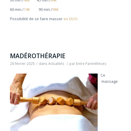
60 min./
74€
90 min./
96€
Possibilité de se faire masser
en DUO
MADÉROTHÉRAPIE
26 février 2025
/
dans
Actualités
/
par
Entre Parenthèses
Ce
massage