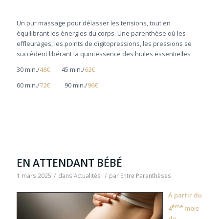
Un pur massage pour délasser les tensions, tout en
équilibrant les énergies du corps. Une parenthèse où les
effleurages, les points de digitopressions, les pressions se
succèdent libérant la quintessence des huiles essentielles
30 min./
48€
45 min./
62€
60 min./
72€
90 min./
96€
EN ATTENDANT BÉBÉ
1 mars 2025
/
dans
Actualités
/
par
Entre Parenthèses
À
partir du
ème
4
mois
de